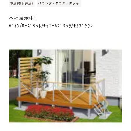
本店(春日井店)
ベランダ・テラス・デッキ
本社展示中!!
ﾊﾟｲﾝ/ﾛｰｽﾞｳｯﾄ/ﾁｬｺｰﾙﾌﾞﾗｯｸ/ﾓｶﾌﾞﾗｳﾝ