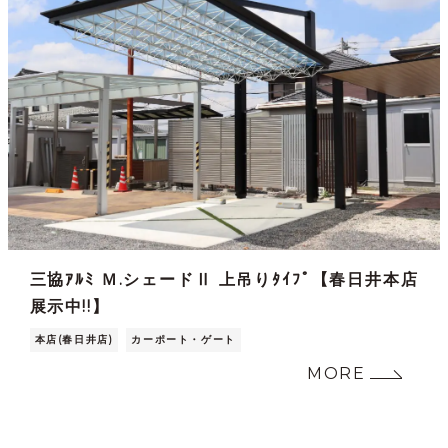
三協ｱﾙﾐ Ｍ.シェードⅡ 上吊りﾀｲﾌﾟ【春日井本店
展示中!!】
本店(春日井店)
カーポート・ゲート
MORE