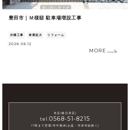
豊田市｜Ｍ様邸 駐車場増設工事
外構工事
車庫拡大
リフォーム
2026.06.12
MORE
本店(春日井店)
0568-51-8215
tel.
17時まで営業/年中無休(お盆・年末年始除く)