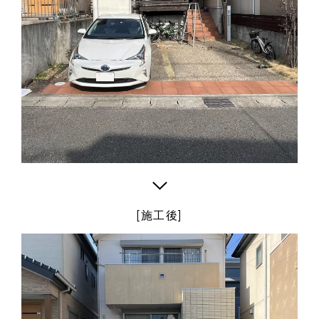
arrow_forward_ios
[施工後]