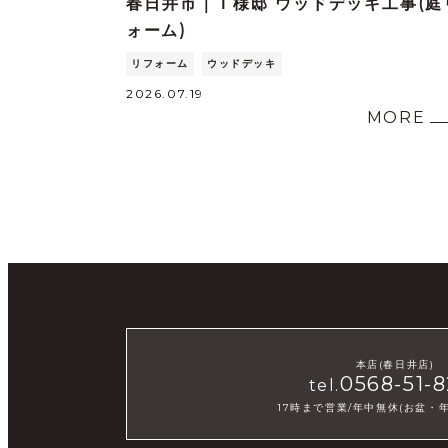
春日井市｜Ｉ様邸 ウッドデッキ工事(庭
ォーム)
リフォーム
ウッドデッキ
2026.07.19
MORE
本店(春日井店)
0568-51-8
tel.
17時まで営業/年中無休(お盆・