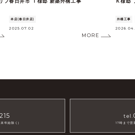
リフ
春日井市 Ｉ様邸 新築外構工事
Ｋ様邸
本店(春日井店)
外構工事
2025.07.02
2026.04
MORE
215
tel.
年末年始除く)
17時まで営