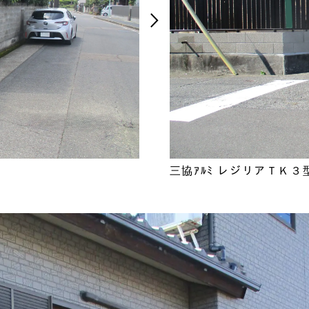
arrow_forward_ios
三協ｱﾙﾐ レジリアＴＫ３型