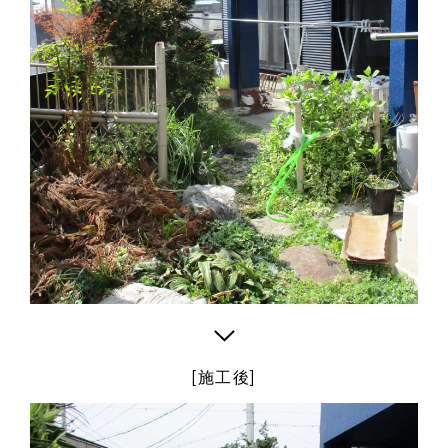
arrow_forward_ios
[施工後]